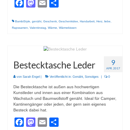
Facebook
Mastodon
Email
Teilen
BambiStyle
,
genäht
,
Geschenk
,
Geschenkidee
,
Handarbeit
,
Herz
,
liebe
,
Rapssamen
,
Valentinstag
,
Wärme
,
Wärmekissen
9
Bestecktasche Leder
APR. 2017
von
Sarah Engel
|
Veröffentlicht in:
Genäht
,
Sonstiges
|
0
Die Bestecktasche ist außen aus hochwertigen
Kunstleder und innen aus einer Kombination aus
Wachstuch und Baumwollstoff genäht. Ideal für Camper,
Kantinengänger oder jeden, der gern sein eigenes
Besteck dabei hat.
Facebook
Mastodon
Email
Teilen