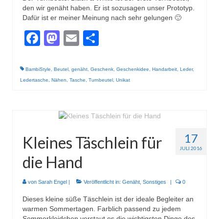
den wir genäht haben. Er ist sozusagen unser Prototyp.
Dafür ist er meiner Meinung nach sehr gelungen 🙂
Facebook
Mastodon
Email
Teilen
BambiStyle
,
Beutel
,
genäht
,
Geschenk
,
Geschenkidee
,
Handarbeit
,
Leder
,
Ledertasche
,
Nähen
,
Tasche
,
Turnbeutel
,
Unikat
17
Kleines Täschlein für
JULI 2016
die Hand
von
Sarah Engel
|
Veröffentlicht in:
Genäht
,
Sonstiges
|
0
Dieses kleine süße Täschlein ist der ideale Begleiter an
warmen Sommertagen. Farblich passend zu jedem
Sommerkleidchen verstaut es die wichtigsten Dinge des