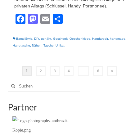
privaten Alltags (Schlüssel, Handy, Portmonee).
Facebook
Mastodon
Email
Teilen
BambiStyle
,
DIY
,
genäht
,
Geschenk
,
Geschenkidee
,
Handarbeit
,
handmade
,
Handtasche
,
Nähen
,
Tasche
,
Unikat
Seitennummerierung
1
2
3
4
…
6
»
der
Suche
nach:
Beiträge
Partner