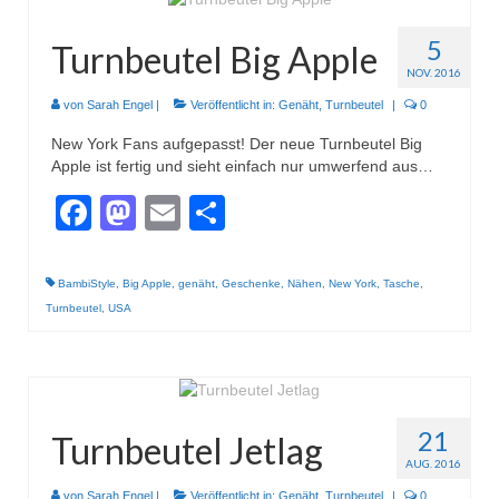
5
Turnbeutel Big Apple
NOV. 2016
von
Sarah Engel
|
Veröffentlicht in:
Genäht
,
Turnbeutel
|
0
New York Fans aufgepasst! Der neue Turnbeutel Big
Apple ist fertig und sieht einfach nur umwerfend aus…
Facebook
Mastodon
Email
Teilen
BambiStyle
,
Big Apple
,
genäht
,
Geschenke
,
Nähen
,
New York
,
Tasche
,
Turnbeutel
,
USA
21
Turnbeutel Jetlag
AUG. 2016
von
Sarah Engel
|
Veröffentlicht in:
Genäht
,
Turnbeutel
|
0