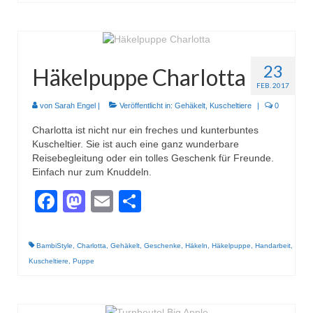
23
Häkelpuppe Charlotta
FEB. 2017
von
Sarah Engel
|
Veröffentlicht in:
Gehäkelt
,
Kuscheltiere
|
0
Charlotta ist nicht nur ein freches und kunterbuntes
Kuscheltier. Sie ist auch eine ganz wunderbare
Reisebegleitung oder ein tolles Geschenk für Freunde.
Einfach nur zum Knuddeln.
Facebook
Mastodon
Email
Teilen
BambiStyle
,
Charlotta
,
Gehäkelt
,
Geschenke
,
Häkeln
,
Häkelpuppe
,
Handarbeit
,
Kuscheltiere
,
Puppe