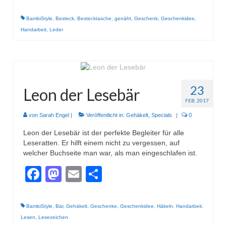
BambiStyle
,
Besteck
,
Bestecktasche
,
genäht
,
Geschenk
,
Geschenkidee
,
Handarbeit
,
Leder
23
Leon der Lesebär
FEB. 2017
von
Sarah Engel
|
Veröffentlicht in:
Gehäkelt
,
Specials
|
0
Leon der Lesebär ist der perfekte Begleiter für alle
Leseratten. Er hilft einem nicht zu vergessen, auf
welcher Buchseite man war, als man eingeschlafen ist.
Facebook
Mastodon
Email
Teilen
BambiStyle
,
Bär
,
Gehäkelt
,
Geschenke
,
Geschenkidee
,
Häkeln
,
Handarbeit
,
Lesen
,
Lesezeichen