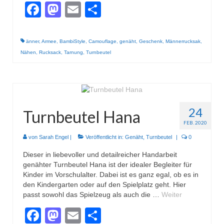
Gestrickt
Facebook
Mastodon
Email
Teilen
änner
,
Armee
,
BambiStyle
,
Camouflage
,
genäht
,
Geschenk
,
Männerrucksak
,
Nähen
,
Rucksack
,
Tarnung
,
Turnbeutel
24
Turnbeutel Hana
FEB. 2020
von
Sarah Engel
|
Veröffentlicht in:
Genäht
,
Turnbeutel
|
0
Dieser in liebevoller und detailreicher Handarbeit
genähter Turnbeutel Hana ist der idealer Begleiter für
Kinder im Vorschulalter. Dabei ist es ganz egal, ob es in
den Kindergarten oder auf den Spielplatz geht. Hier
passt sowohl das Spielzeug als auch die …
Weiter
Facebook
Mastodon
Email
Teilen