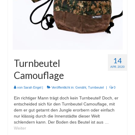
Wohnen & Kochen
Topflappen
Winterzeit
Schals
Mützen
14
Turnbeutel
Stirnbänder
APR. 2020
Camouflage
Specials
Genäht
von
Sarah Engel
|
Veröffentlicht in:
Genäht
,
Turnbeutel
|
0
Ein richtiger Mann trägt doch kein Turnbeutel! Doch, er
Waschtaschen
entscheided sich für den Turnbeutel Camouflage, mit
dem er gut getarnt den Jungle erorbern oder einfach
Turnbeutel
nur klässig durch die Innenstädte dieser Welt
schlendern kann. Der Boden des Beutel ist aus …
Sonstiges
Weiter