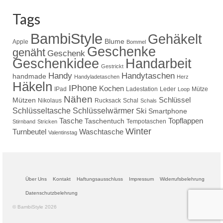
Tags
BambiStyle
Gehäkelt
Blume
Apple
Bommel
Geschenke
genäht
Geschenk
Handarbeit
Geschenkidee
Gestrickt
Handy
Handytaschen
handmade
Handyladetaschen
Herz
Häkeln
IPhone
Kochen
IPad
Ladestation
Leder
Mütze
Loop
Nähen
Schlüssel
Mützen
Nikolaus
Rucksack
Schal
Schals
Schlüsseltasche
Schlüsselwärmer
Ski
Smartphone
Tasche
Topflappen
Taschentuch
Tempotaschen
Stirnband
Stricken
Winter
Turnbeutel
Waschtasche
Valentinstag
Über Uns
Kontakt
Haftungsausschluss
Impressum
Widerrufsbelehrung
Datenschutzbelehrung
© BambiStyle 2026