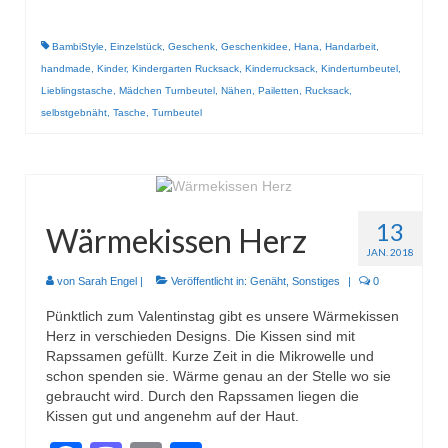
BambiStyle
,
Einzelstück
,
Geschenk
,
Geschenkidee
,
Hana
,
Handarbeit
,
handmade
,
Kinder
,
Kindergarten Rucksack
,
Kinderrucksack
,
Kinderturnbeutel
,
Lieblingstasche
,
Mädchen Turnbeutel
,
Nähen
,
Pailetten
,
Rucksack
,
selbstgebnäht
,
Tasche
,
Turnbeutel
13
Wärmekissen Herz
JAN. 2018
von
Sarah Engel
|
Veröffentlicht in:
Genäht
,
Sonstiges
|
0
Pünktlich zum Valentinstag gibt es unsere Wärmekissen
Herz in verschieden Designs. Die Kissen sind mit
Rapssamen gefüllt. Kurze Zeit in die Mikrowelle und
schon spenden sie. Wärme genau an der Stelle wo sie
gebraucht wird. Durch den Rapssamen liegen die
Kissen gut und angenehm auf der Haut.