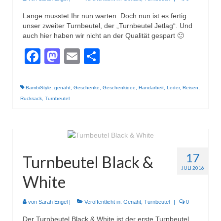
Lange musstet Ihr nun warten. Doch nun ist es fertig
unser zweiter Turnbeutel, der „Turnbeutel Jetlag“. Und
auch hier haben wir nicht an der Qualität gespart 🙂
Facebook
Mastodon
Email
Teilen
BambiStyle
,
genäht
,
Geschenke
,
Geschenkidee
,
Handarbeit
,
Leder
,
Reisen
,
Rucksack
,
Turnbeutel
17
Turnbeutel Black &
JULI 2016
White
von
Sarah Engel
|
Veröffentlicht in:
Genäht
,
Turnbeutel
|
0
Der Turnbeutel Black & White ist der erste Turnbeutel,