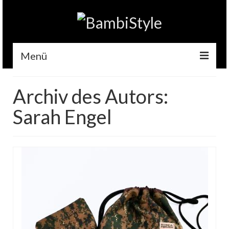
Menü
Home
Archiv des Autors:
Gehäkelt
Sarah Engel
Accessoires
Handytaschen
Tempotaschen
Schlüsselwärmer
Kuscheltiere