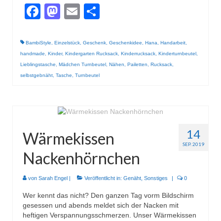
Facebook
Mastodon
Email
Teilen
BambiStyle
,
Einzelstück
,
Geschenk
,
Geschenkidee
,
Hana
,
Handarbeit
,
handmade
,
Kinder
,
Kindergarten Rucksack
,
Kinderrucksack
,
Kinderturnbeutel
,
Lieblingstasche
,
Mädchen Turnbeutel
,
Nähen
,
Pailetten
,
Rucksack
,
selbstgebnäht
,
Tasche
,
Turnbeutel
14
Wärmekissen
SEP. 2019
Nackenhörnchen
von
Sarah Engel
|
Veröffentlicht in:
Genäht
,
Sonstiges
|
0
Wer kennt das nicht? Den ganzen Tag vorm Bildschirm
gesessen und abends meldet sich der Nacken mit
heftigen Verspannungsschmerzen. Unser Wärmekissen