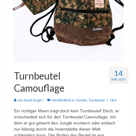
Wohnen & Kochen
Topflappen
Winterzeit
Schals
Mützen
Stirnbänder
14
Turnbeutel
Specials
APR. 2020
Camouflage
Genäht
Waschtaschen
von
Sarah Engel
|
Veröffentlicht in:
Genäht
,
Turnbeutel
|
0
Ein richtiger Mann trägt doch kein Turnbeutel! Doch, er
Turnbeutel
entscheided sich für den Turnbeutel Camouflage, mit
dem er gut getarnt den Jungle erorbern oder einfach
Sonstiges
nur klässig durch die Innenstädte dieser Welt
schlendern kann. Der Boden des Beutel ist aus …