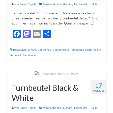
von
Sarah Engel
|
Veröffentlicht in:
Genäht
,
Turnbeutel
|
0
Lange musstet Ihr nun warten. Doch nun ist es fertig
unser zweiter Turnbeutel, der „Turnbeutel Jetlag“. Und
auch hier haben wir nicht an der Qualität gespart 🙂
Facebook
Mastodon
Email
Teilen
BambiStyle
,
genäht
,
Geschenke
,
Geschenkidee
,
Handarbeit
,
Leder
,
Reisen
,
Rucksack
,
Turnbeutel
17
Turnbeutel Black &
JULI 2016
White
von
Sarah Engel
|
Veröffentlicht in:
Genäht
,
Turnbeutel
|
0