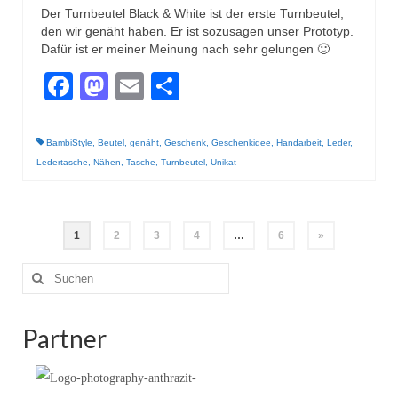
Der Turnbeutel Black & White ist der erste Turnbeutel,
den wir genäht haben. Er ist sozusagen unser Prototyp.
Dafür ist er meiner Meinung nach sehr gelungen 🙂
Facebook
Mastodon
Email
Teilen
BambiStyle
,
Beutel
,
genäht
,
Geschenk
,
Geschenkidee
,
Handarbeit
,
Leder
,
Ledertasche
,
Nähen
,
Tasche
,
Turnbeutel
,
Unikat
Seitennummerierung
1
2
3
4
…
6
»
der
Suche
nach:
Beiträge
Partner