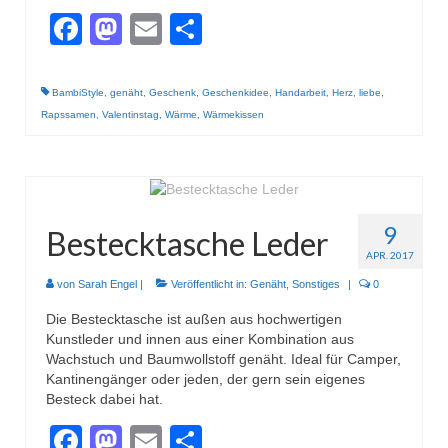
Facebook
Mastodon
Email
Teilen
BambiStyle
,
genäht
,
Geschenk
,
Geschenkidee
,
Handarbeit
,
Herz
,
liebe
,
Rapssamen
,
Valentinstag
,
Wärme
,
Wärmekissen
9
Bestecktasche Leder
APR. 2017
von
Sarah Engel
|
Veröffentlicht in:
Genäht
,
Sonstiges
|
0
Die Bestecktasche ist außen aus hochwertigen
Kunstleder und innen aus einer Kombination aus
Wachstuch und Baumwollstoff genäht. Ideal für Camper,
Kantinengänger oder jeden, der gern sein eigenes
Besteck dabei hat.
Facebook
Mastodon
Email
Teilen