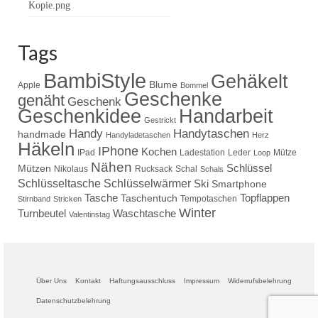
Tags
BambiStyle
Gehäkelt
Blume
Apple
Bommel
Geschenke
genäht
Geschenk
Handarbeit
Geschenkidee
Gestrickt
Handy
Handytaschen
handmade
Handyladetaschen
Herz
Häkeln
IPhone
Kochen
IPad
Ladestation
Leder
Mütze
Loop
Nähen
Schlüssel
Mützen
Nikolaus
Rucksack
Schal
Schals
Schlüsseltasche
Schlüsselwärmer
Ski
Smartphone
Tasche
Topflappen
Taschentuch
Tempotaschen
Stirnband
Stricken
Winter
Turnbeutel
Waschtasche
Valentinstag
Über Uns
Kontakt
Haftungsausschluss
Impressum
Widerrufsbelehrung
Datenschutzbelehrung