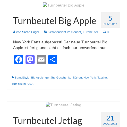
5
Turnbeutel Big Apple
NOV. 2016
von
Sarah Engel
|
Veröffentlicht in:
Genäht
,
Turnbeutel
|
0
New York Fans aufgepasst! Der neue Turnbeutel Big
Apple ist fertig und sieht einfach nur umwerfend aus…
Facebook
Mastodon
Email
Teilen
BambiStyle
,
Big Apple
,
genäht
,
Geschenke
,
Nähen
,
New York
,
Tasche
,
Turnbeutel
,
USA
21
Turnbeutel Jetlag
AUG. 2016