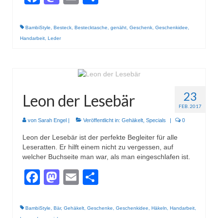
BambiStyle
,
Besteck
,
Bestecktasche
,
genäht
,
Geschenk
,
Geschenkidee
,
Handarbeit
,
Leder
23
Leon der Lesebär
FEB. 2017
von
Sarah Engel
|
Veröffentlicht in:
Gehäkelt
,
Specials
|
0
Leon der Lesebär ist der perfekte Begleiter für alle
Leseratten. Er hilft einem nicht zu vergessen, auf
welcher Buchseite man war, als man eingeschlafen ist.
Facebook
Mastodon
Email
Teilen
BambiStyle
,
Bär
,
Gehäkelt
,
Geschenke
,
Geschenkidee
,
Häkeln
,
Handarbeit
,