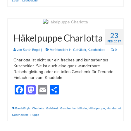
Lesen
,
Lesezeichen
23
Häkelpuppe Charlotta
FEB. 2017
von
Sarah Engel
|
Veröffentlicht in:
Gehäkelt
,
Kuscheltiere
|
0
Charlotta ist nicht nur ein freches und kunterbuntes
Kuscheltier. Sie ist auch eine ganz wunderbare
Reisebegleitung oder ein tolles Geschenk für Freunde.
Einfach nur zum Knuddeln.
Facebook
Mastodon
Email
Teilen
BambiStyle
,
Charlotta
,
Gehäkelt
,
Geschenke
,
Häkeln
,
Häkelpuppe
,
Handarbeit
,
Kuscheltiere
,
Puppe