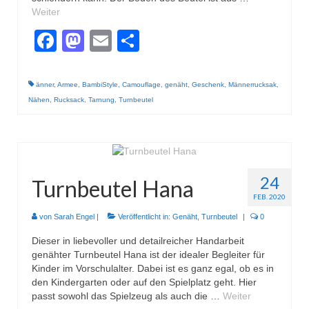
Gestrickt
Weiter
Facebook
Mastodon
Email
Teilen
änner
,
Armee
,
BambiStyle
,
Camouflage
,
genäht
,
Geschenk
,
Männerrucksak
,
Nähen
,
Rucksack
,
Tarnung
,
Turnbeutel
24
Turnbeutel Hana
FEB. 2020
von
Sarah Engel
|
Veröffentlicht in:
Genäht
,
Turnbeutel
|
0
Dieser in liebevoller und detailreicher Handarbeit
genähter Turnbeutel Hana ist der idealer Begleiter für
Kinder im Vorschulalter. Dabei ist es ganz egal, ob es in
den Kindergarten oder auf den Spielplatz geht. Hier
passt sowohl das Spielzeug als auch die …
Weiter