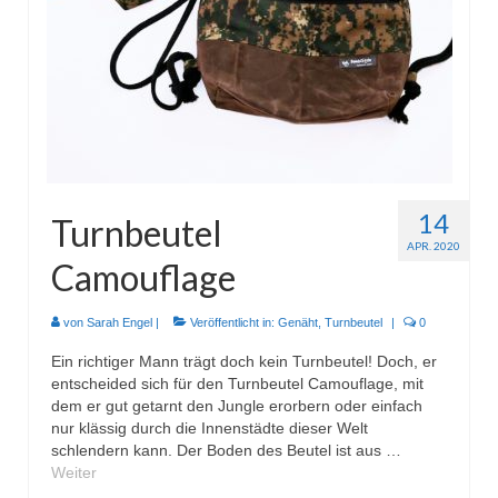
Wohnen & Kochen
Topflappen
Winterzeit
Schals
Mützen
14
Turnbeutel
Stirnbänder
APR. 2020
Camouflage
Specials
Genäht
von
Sarah Engel
|
Veröffentlicht in:
Genäht
,
Turnbeutel
|
0
Ein richtiger Mann trägt doch kein Turnbeutel! Doch, er
Waschtaschen
entscheided sich für den Turnbeutel Camouflage, mit
dem er gut getarnt den Jungle erorbern oder einfach
Turnbeutel
nur klässig durch die Innenstädte dieser Welt
schlendern kann. Der Boden des Beutel ist aus …
Sonstiges
Weiter