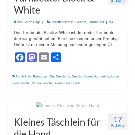
JULI 2016
White
von
Sarah Engel
|
Veröffentlicht in:
Genäht
,
Turnbeutel
|
0
Der Turnbeutel Black & White ist der erste Turnbeutel,
den wir genäht haben. Er ist sozusagen unser Prototyp.
Dafür ist er meiner Meinung nach sehr gelungen 🙂
Facebook
Mastodon
Email
Teilen
BambiStyle
,
Beutel
,
genäht
,
Geschenk
,
Geschenkidee
,
Handarbeit
,
Leder
,
Ledertasche
,
Nähen
,
Tasche
,
Turnbeutel
,
Unikat
17
Kleines Täschlein für
JULI 2016
die Hand