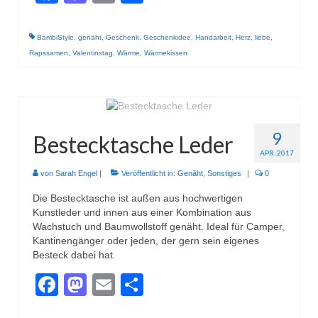
BambiStyle
,
genäht
,
Geschenk
,
Geschenkidee
,
Handarbeit
,
Herz
,
liebe
,
Rapssamen
,
Valentinstag
,
Wärme
,
Wärmekissen
9
Bestecktasche Leder
APR. 2017
von
Sarah Engel
|
Veröffentlicht in:
Genäht
,
Sonstiges
|
0
Die Bestecktasche ist außen aus hochwertigen
Kunstleder und innen aus einer Kombination aus
Wachstuch und Baumwollstoff genäht. Ideal für Camper,
Kantinengänger oder jeden, der gern sein eigenes
Besteck dabei hat.
Facebook
Mastodon
Email
Teilen