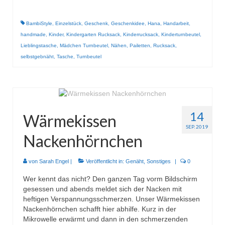
BambiStyle
,
Einzelstück
,
Geschenk
,
Geschenkidee
,
Hana
,
Handarbeit
,
handmade
,
Kinder
,
Kindergarten Rucksack
,
Kinderrucksack
,
Kinderturnbeutel
,
Lieblingstasche
,
Mädchen Turnbeutel
,
Nähen
,
Pailetten
,
Rucksack
,
selbstgebnäht
,
Tasche
,
Turnbeutel
14
Wärmekissen
SEP. 2019
Nackenhörnchen
von
Sarah Engel
|
Veröffentlicht in:
Genäht
,
Sonstiges
|
0
Wer kennt das nicht? Den ganzen Tag vorm Bildschirm
gesessen und abends meldet sich der Nacken mit
heftigen Verspannungsschmerzen. Unser Wärmekissen
Nackenhörnchen schafft hier abhilfe. Kurz in der
Mikrowelle erwärmt und dann in den schmerzenden