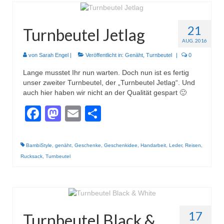
21
Turnbeutel Jetlag
AUG. 2016
von
Sarah Engel
|
Veröffentlicht in:
Genäht
,
Turnbeutel
|
0
Lange musstet Ihr nun warten. Doch nun ist es fertig
unser zweiter Turnbeutel, der „Turnbeutel Jetlag“. Und
auch hier haben wir nicht an der Qualität gespart 🙂
Facebook
Mastodon
Email
Teilen
BambiStyle
,
genäht
,
Geschenke
,
Geschenkidee
,
Handarbeit
,
Leder
,
Reisen
,
Rucksack
,
Turnbeutel
17
Turnbeutel Black &