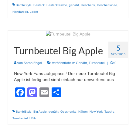
BambiStyle
,
Besteck
,
Bestecktasche
,
genäht
,
Geschenk
,
Geschenkidee
,
Handarbeit
,
Leder
5
Turnbeutel Big Apple
NOV. 2016
von
Sarah Engel
|
Veröffentlicht in:
Genäht
,
Turnbeutel
|
0
New York Fans aufgepasst! Der neue Turnbeutel Big
Apple ist fertig und sieht einfach nur umwerfend aus…
Facebook
Mastodon
Email
Teilen
BambiStyle
,
Big Apple
,
genäht
,
Geschenke
,
Nähen
,
New York
,
Tasche
,
Turnbeutel
,
USA