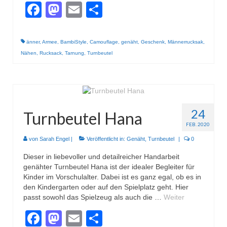
Gestrickt
Facebook
Mastodon
Email
Teilen
änner
,
Armee
,
BambiStyle
,
Camouflage
,
genäht
,
Geschenk
,
Männerrucksak
,
Nähen
,
Rucksack
,
Tarnung
,
Turnbeutel
24
Turnbeutel Hana
FEB. 2020
von
Sarah Engel
|
Veröffentlicht in:
Genäht
,
Turnbeutel
|
0
Dieser in liebevoller und detailreicher Handarbeit
genähter Turnbeutel Hana ist der idealer Begleiter für
Kinder im Vorschulalter. Dabei ist es ganz egal, ob es in
den Kindergarten oder auf den Spielplatz geht. Hier
passt sowohl das Spielzeug als auch die …
Weiter
Facebook
Mastodon
Email
Teilen