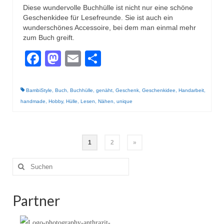
Diese wundervolle Buchhülle ist nicht nur eine schöne
Geschenkidee für Lesefreunde. Sie ist auch ein
wunderschönes Accessoire, bei dem man einmal mehr
zum Buch greift.
Facebook
Mastodon
Email
Teilen
BambiStyle
,
Buch
,
Buchhülle
,
genäht
,
Geschenk
,
Geschenkidee
,
Handarbeit
,
handmade
,
Hobby
,
Hülle
,
Lesen
,
Nähen
,
unique
Seitennummerierung
1
2
»
der
Suche
nach:
Beiträge
Partner