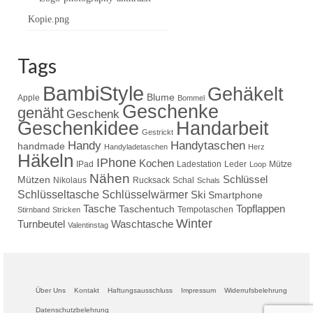
Tags
BambiStyle
Gehäkelt
Blume
Apple
Bommel
Geschenke
genäht
Geschenk
Handarbeit
Geschenkidee
Gestrickt
Handy
Handytaschen
handmade
Handyladetaschen
Herz
Häkeln
IPhone
Kochen
IPad
Ladestation
Leder
Mütze
Loop
Nähen
Schlüssel
Mützen
Nikolaus
Rucksack
Schal
Schals
Schlüsseltasche
Schlüsselwärmer
Ski
Smartphone
Tasche
Topflappen
Taschentuch
Tempotaschen
Stirnband
Stricken
Winter
Turnbeutel
Waschtasche
Valentinstag
Über Uns
Kontakt
Haftungsausschluss
Impressum
Widerrufsbelehrung
Datenschutzbelehrung