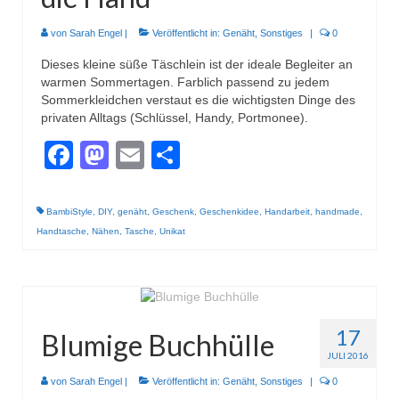
von
Sarah Engel
|
Veröffentlicht in:
Genäht
,
Sonstiges
|
0
Dieses kleine süße Täschlein ist der ideale Begleiter an
warmen Sommertagen. Farblich passend zu jedem
Sommerkleidchen verstaut es die wichtigsten Dinge des
privaten Alltags (Schlüssel, Handy, Portmonee).
Facebook
Mastodon
Email
Teilen
BambiStyle
,
DIY
,
genäht
,
Geschenk
,
Geschenkidee
,
Handarbeit
,
handmade
,
Handtasche
,
Nähen
,
Tasche
,
Unikat
17
Blumige Buchhülle
JULI 2016
von
Sarah Engel
|
Veröffentlicht in:
Genäht
,
Sonstiges
|
0