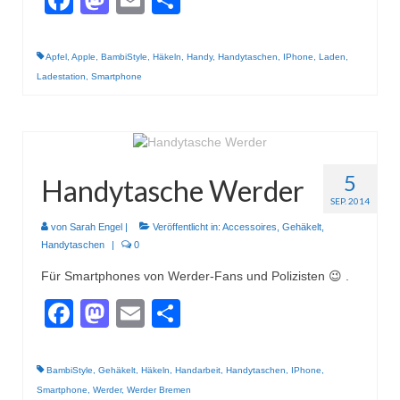
Apfel
,
Apple
,
BambiStyle
,
Häkeln
,
Handy
,
Handytaschen
,
IPhone
,
Laden
,
Ladestation
,
Smartphone
5
Handytasche Werder
SEP. 2014
von
Sarah Engel
|
Veröffentlicht in:
Accessoires
,
Gehäkelt
,
Handytaschen
|
0
Für Smartphones von Werder-Fans und Polizisten 😉 .
Facebook
Mastodon
Email
Teilen
BambiStyle
,
Gehäkelt
,
Häkeln
,
Handarbeit
,
Handytaschen
,
IPhone
,
Smartphone
,
Werder
,
Werder Bremen