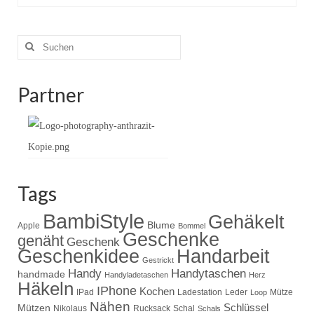
Suche
nach:
Partner
Tags
BambiStyle
Gehäkelt
Blume
Apple
Bommel
Geschenke
genäht
Geschenk
Handarbeit
Geschenkidee
Gestrickt
Handy
Handytaschen
handmade
Handyladetaschen
Herz
Häkeln
IPhone
Kochen
IPad
Ladestation
Leder
Mütze
Loop
Nähen
Schlüssel
Mützen
Nikolaus
Rucksack
Schal
Schals