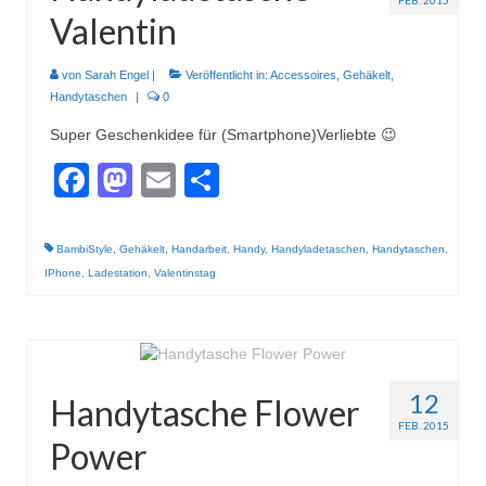
FEB. 2015
Valentin
von
Sarah Engel
|
Veröffentlicht in:
Accessoires
,
Gehäkelt
,
Handytaschen
|
0
Super Geschenkidee für (Smartphone)Verliebte 😉
Facebook
Mastodon
Email
Teilen
BambiStyle
,
Gehäkelt
,
Handarbeit
,
Handy
,
Handyladetaschen
,
Handytaschen
,
IPhone
,
Ladestation
,
Valentinstag
12
Handytasche Flower
FEB. 2015
Power