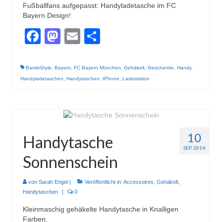
Fußballfans aufgepasst: Handyladetasche im FC
Bayern Design!
Facebook
Mastodon
Email
Teilen
BambiStyle
,
Bayern
,
FC Bayern München
,
Gehäkelt
,
Geschenke
,
Handy
,
Handyladetaschen
,
Handytaschen
,
IPhone
,
Ladestation
10
Handytasche
SEP. 2014
Sonnenschein
von
Sarah Engel
|
Veröffentlicht in:
Accessoires
,
Gehäkelt
,
Handytaschen
|
0
Kleinmaschig gehäkelte Handytasche in Knalligen
Farben.