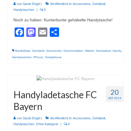
von
Sarah Engel
|
Veröffentlicht in:
Accessoires
,
Gehäkelt
,
Handytaschen
|
0
Noch zu haben: Kunterbunte gehäkelte Handytasche!
Facebook
Mastodon
Email
Teilen
BambiStyle
,
Gehäkelt
,
Geschenke
,
Geschenkidee
,
Häkeln
,
Handarbeit
,
Handy
,
Handytaschen
,
IPhone
,
Smartphone
20
Handyladetasche FC
SEP. 2014
Bayern
von
Sarah Engel
|
Veröffentlicht in:
Accessoires
,
Gehäkelt
,
Handytaschen
,
Ohne Kategorie
|
0