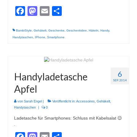
Facebook
Mastodon
Email
Teilen
BambiStyle
,
Gehäkelt
,
Geschenke
,
Geschenkidee
,
Häkeln
,
Handy
,
Handytaschen
,
IPhone
,
Smartphone
6
Handyladetasche
SEP. 2014
Apfel
von
Sarah Engel
|
Veröffentlicht in:
Accessoires
,
Gehäkelt
,
Handytaschen
|
0
Ladetasche für Smartphones: Schluss mit Kabelsalat 😉
.
Facebook
Mastodon
Email
Teilen