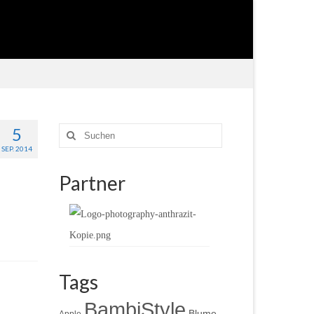
5
Suche
nach:
SEP. 2014
Partner
Tags
BambiStyle
Blume