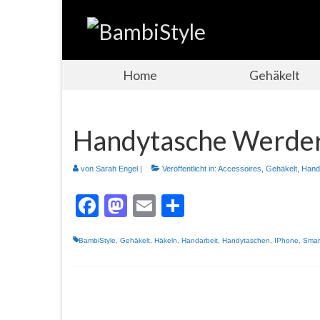
Home
Gehäkelt
Handytasche Werde
von
Sarah Engel
|
Veröffentlicht in:
Accessoires
,
Gehäkelt
,
Hand
Facebook
Mastodon
Email
Teilen
BambiStyle
,
Gehäkelt
,
Häkeln
,
Handarbeit
,
Handytaschen
,
IPhone
,
Smar