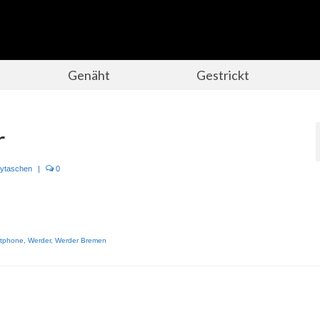
Genäht
Gestrickt
r
ytaschen
|
0
tphone
,
Werder
,
Werder Bremen