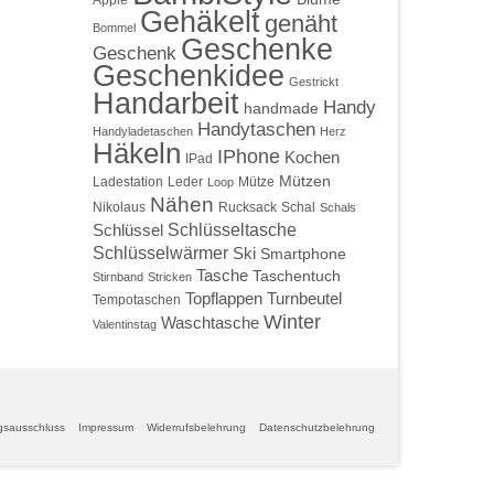
Apple
Gehäkelt
genäht
Bommel
Geschenke
Geschenk
Geschenkidee
Gestrickt
Handarbeit
Handy
handmade
Handytaschen
Handyladetaschen
Herz
Häkeln
IPhone
Kochen
IPad
Mützen
Ladestation
Leder
Mütze
Loop
Nähen
Nikolaus
Rucksack
Schal
Schals
Schlüsseltasche
Schlüssel
Schlüsselwärmer
Ski
Smartphone
Tasche
Taschentuch
Stirnband
Stricken
Topflappen
Turnbeutel
Tempotaschen
Winter
Waschtasche
Valentinstag
gsausschluss
Impressum
Widerrufsbelehrung
Datenschutzbelehrung