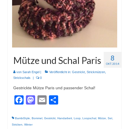
Wohnen & Kochen
Topflappen
Winterzeit
Schals
Mützen
8
Mütze und Schal Paris
Stirnbänder
OKT. 2014
Specials
von
Sarah Engel
|
Veröffentlicht in:
Gestrickt
,
Strickmützen
,
Strickschals
|
0
Genäht
Gestrickte Mütze Paris und passender Schal!
Waschtaschen
Facebook
Mastodon
Email
Teilen
Turnbeutel
Sonstiges
BambiStyle
,
Bommel
,
Gestrickt
,
Handarbeit
,
Loop
,
Loopschal
,
Mütze
,
Set
,
Stricken
,
Winter