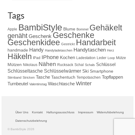
Tags
BambiStyle
Gehäkelt
Blume
Apple
Bommel
Geschenke
genäht
Geschenk
Handarbeit
Geschenkidee
Gestrickt
Handy
Handytaschen
handmade
Handyladetaschen
Herz
Häkeln
IPhone
Kochen
IPad
Ladestation
Leder
Mütze
Loop
Nähen
Schlüssel
Mützen
Nikolaus
Rucksack
Schal
Schals
Schlüsseltasche
Schlüsselwärmer
Ski
Smartphone
Tasche
Topflappen
Taschentuch
Tempotaschen
Stirnband
Stricken
Winter
Turnbeutel
Waschtasche
Valentinstag
Über Uns
Kontakt
Haftungsausschluss
Impressum
Widerrufsbelehrung
Datenschutzbelehrung
© BambiStyle 2026