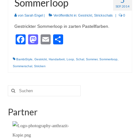
Sommerloop
SEP. 2014
von
Sarah Engel
|
Veröffentlicht in:
Gestrickt
,
Strickschals
|
0
Gestrickter Sommerloop in zarten Pastellfarben.
Facebook
Mastodon
Email
Teilen
BambiStyle
,
Gestrickt
,
Handarbeit
,
Loop
,
Schal
,
Sommer
,
Sommerloop
,
Sommerschal
,
Stricken
Suche
nach:
Partner