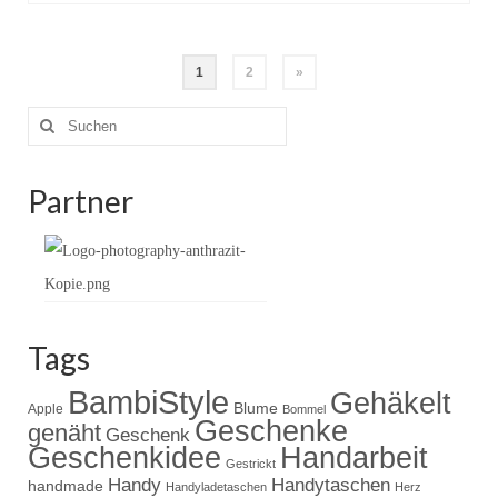
Seitennummerierung
1
2
»
der
Suche
nach:
Beiträge
Partner
Tags
BambiStyle
Gehäkelt
Blume
Apple
Bommel
Geschenke
genäht
Geschenk
Handarbeit
Geschenkidee
Gestrickt
Handy
Handytaschen
handmade
Handyladetaschen
Herz