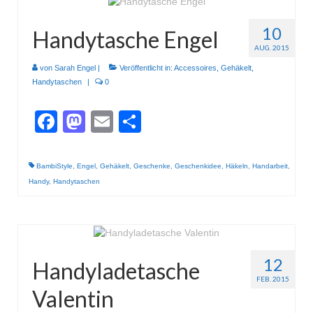
10
Handytasche Engel
AUG. 2015
von
Sarah Engel
|
Veröffentlicht in:
Accessoires
,
Gehäkelt
,
Handytaschen
|
0
Facebook
Mastodon
Email
Teilen
BambiStyle
,
Engel
,
Gehäkelt
,
Geschenke
,
Geschenkidee
,
Häkeln
,
Handarbeit
,
Handy
,
Handytaschen
12
Handyladetasche
FEB. 2015
Valentin