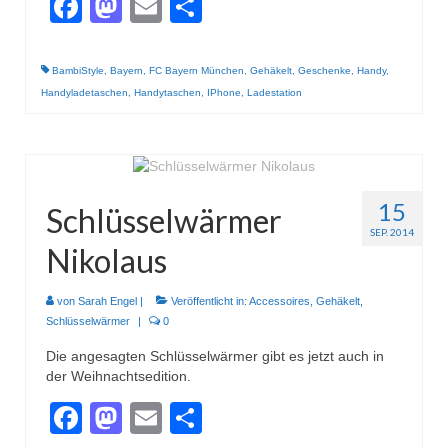
Facebook
Mastodon
Email
Teilen
BambiStyle
,
Bayern
,
FC Bayern München
,
Gehäkelt
,
Geschenke
,
Handy
,
Handyladetaschen
,
Handytaschen
,
IPhone
,
Ladestation
15
Schlüsselwärmer
SEP. 2014
Nikolaus
von
Sarah Engel
|
Veröffentlicht in:
Accessoires
,
Gehäkelt
,
Schlüsselwärmer
|
0
Die angesagten Schlüsselwärmer gibt es jetzt auch in
der Weihnachtsedition.
Facebook
Mastodon
Email
Teilen