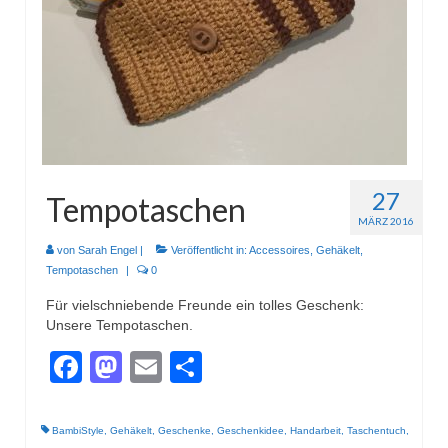
Wohnen & Kochen
Topflappen
Winterzeit
Schals
Mützen
27
Tempotaschen
Stirnbänder
MÄRZ 2016
Specials
von
Sarah Engel
|
Veröffentlicht in:
Accessoires
,
Gehäkelt
,
Tempotaschen
|
0
Genäht
Für vielschniebende Freunde ein tolles Geschenk:
Unsere Tempotaschen.
Waschtaschen
Facebook
Mastodon
Email
Teilen
Turnbeutel
Sonstiges
BambiStyle
,
Gehäkelt
,
Geschenke
,
Geschenkidee
,
Handarbeit
,
Taschentuch
,