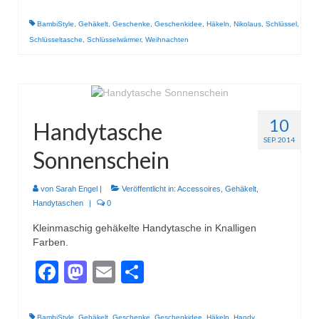
BambiStyle
,
Gehäkelt
,
Geschenke
,
Geschenkidee
,
Häkeln
,
Nikolaus
,
Schlüssel
,
Schlüsseltasche
,
Schlüsselwärmer
,
Weihnachten
10
Handytasche
SEP. 2014
Sonnenschein
von
Sarah Engel
|
Veröffentlicht in:
Accessoires
,
Gehäkelt
,
Handytaschen
|
0
Kleinmaschig gehäkelte Handytasche in Knalligen
Farben.
Facebook
Mastodon
Email
Teilen
BambiStyle
,
Gehäkelt
,
Geschenke
,
Geschenkidee
,
Häkeln
,
Handy
,