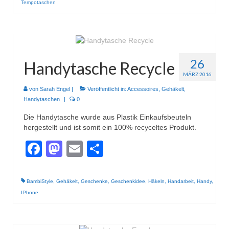
Gestrickt
Tempotaschen
26
Handytasche Recycle
MÄRZ 2016
von
Sarah Engel
|
Veröffentlicht in:
Accessoires
,
Gehäkelt
,
Handytaschen
|
0
Die Handytasche wurde aus Plastik Einkaufsbeuteln
hergestellt und ist somit ein 100% recyceltes Produkt.
Facebook
Mastodon
Email
Teilen
BambiStyle
,
Gehäkelt
,
Geschenke
,
Geschenkidee
,
Häkeln
,
Handarbeit
,
Handy
,
IPhone