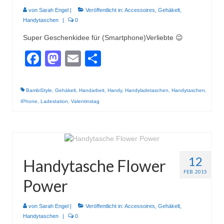
von
Sarah Engel
|
Veröffentlicht in:
Accessoires
,
Gehäkelt
,
Handytaschen
|
0
Super Geschenkidee für (Smartphone)Verliebte 😉
Facebook
Mastodon
Email
Teilen
BambiStyle
,
Gehäkelt
,
Handarbeit
,
Handy
,
Handyladetaschen
,
Handytaschen
,
IPhone
,
Ladestation
,
Valentinstag
12
Handytasche Flower
FEB. 2015
Power
von
Sarah Engel
|
Veröffentlicht in:
Accessoires
,
Gehäkelt
,
Handytaschen
|
0