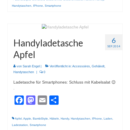
Handytaschen
,
IPhone
,
Smartphone
6
Handyladetasche
SEP. 2014
Apfel
von
Sarah Engel
|
Veröffentlicht in:
Accessoires
,
Gehäkelt
,
Handytaschen
|
0
Ladetasche für Smartphones: Schluss mit Kabelsalat 😉
.
Facebook
Mastodon
Email
Teilen
Apfel
,
Apple
,
BambiStyle
,
Häkeln
,
Handy
,
Handytaschen
,
IPhone
,
Laden
,
Ladestation
,
Smartphone