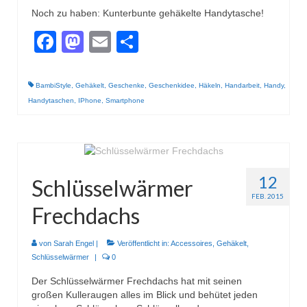
Noch zu haben: Kunterbunte gehäkelte Handytasche!
Facebook
Mastodon
Email
Teilen
BambiStyle
,
Gehäkelt
,
Geschenke
,
Geschenkidee
,
Häkeln
,
Handarbeit
,
Handy
,
Handytaschen
,
IPhone
,
Smartphone
12
Schlüsselwärmer
FEB. 2015
Frechdachs
von
Sarah Engel
|
Veröffentlicht in:
Accessoires
,
Gehäkelt
,
Schlüsselwärmer
|
0
Der Schlüsselwärmer Frechdachs hat mit seinen
großen Kulleraugen alles im Blick und behütet jeden