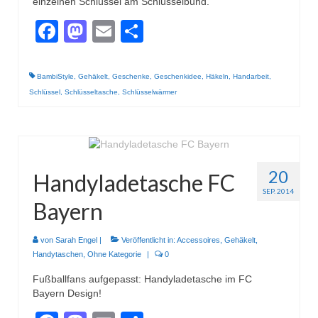
einzelnen Schlüssel am Schlüsselbund.
Facebook
Mastodon
Email
Teilen
BambiStyle
,
Gehäkelt
,
Geschenke
,
Geschenkidee
,
Häkeln
,
Handarbeit
,
Schlüssel
,
Schlüsseltasche
,
Schlüsselwärmer
20
Handyladetasche FC
SEP. 2014
Bayern
von
Sarah Engel
|
Veröffentlicht in:
Accessoires
,
Gehäkelt
,
Handytaschen
,
Ohne Kategorie
|
0
Fußballfans aufgepasst: Handyladetasche im FC
Bayern Design!