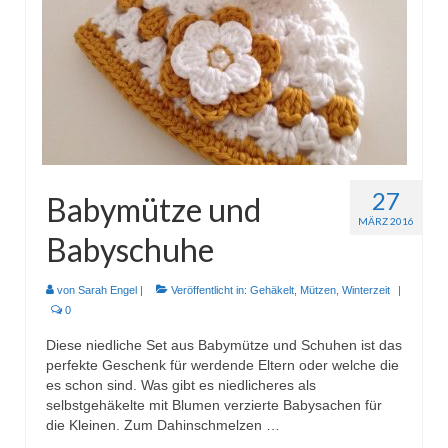
Wohnen & Kochen
Topflappen
Winterzeit
Schals
Mützen
27
Babymütze und
Stirnbänder
MÄRZ 2016
Babyschuhe
Specials
Genäht
von
Sarah Engel
|
Veröffentlicht in:
Gehäkelt
,
Mützen
,
Winterzeit
|
0
Waschtaschen
Diese niedliche Set aus Babymütze und Schuhen ist das
perfekte Geschenk für werdende Eltern oder welche die
Turnbeutel
es schon sind. Was gibt es niedlicheres als
selbstgehäkelte mit Blumen verzierte Babysachen für
Sonstiges
die Kleinen. Zum Dahinschmelzen …