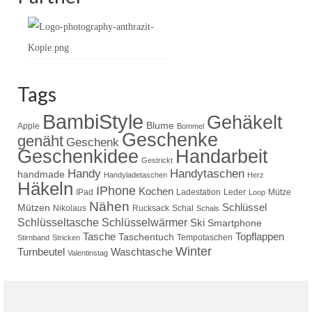
Tags
BambiStyle
Gehäkelt
Blume
Apple
Bommel
Geschenke
genäht
Geschenk
Handarbeit
Geschenkidee
Gestrickt
Handy
Handytaschen
handmade
Handyladetaschen
Herz
Häkeln
IPhone
Kochen
IPad
Ladestation
Leder
Mütze
Loop
Nähen
Schlüssel
Mützen
Nikolaus
Rucksack
Schal
Schals
Schlüsseltasche
Schlüsselwärmer
Ski
Smartphone
Tasche
Topflappen
Taschentuch
Tempotaschen
Stirnband
Stricken
Winter
Turnbeutel
Waschtasche
Valentinstag