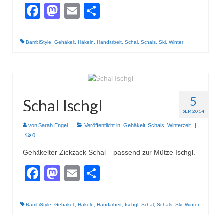
Facebook
Mastodon
Email
Teilen
BambiStyle
,
Gehäkelt
,
Häkeln
,
Handarbeit
,
Schal
,
Schals
,
Ski
,
Winter
5
Schal Ischgl
SEP. 2014
von
Sarah Engel
|
Veröffentlicht in:
Gehäkelt
,
Schals
,
Winterzeit
|
0
Gehäkelter Zickzack Schal – passend zur Mütze Ischgl.
Facebook
Mastodon
Email
Teilen
BambiStyle
,
Gehäkelt
,
Häkeln
,
Handarbeit
,
Ischgl
,
Schal
,
Schals
,
Ski
,
Winter