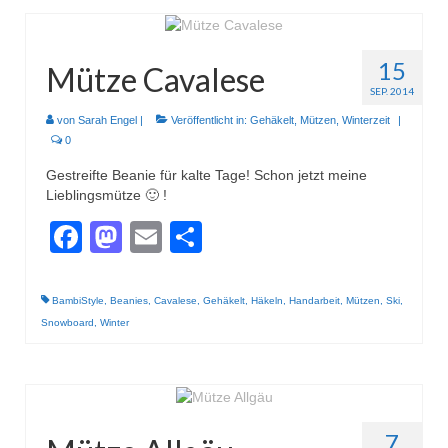
15
Mütze Cavalese
SEP. 2014
von
Sarah Engel
|
Veröffentlicht in:
Gehäkelt
,
Mützen
,
Winterzeit
|
0
Gestreifte Beanie für kalte Tage! Schon jetzt meine
Lieblingsmütze 🙂 !
Facebook
Mastodon
Email
Teilen
BambiStyle
,
Beanies
,
Cavalese
,
Gehäkelt
,
Häkeln
,
Handarbeit
,
Mützen
,
Ski
,
Snowboard
,
Winter
7