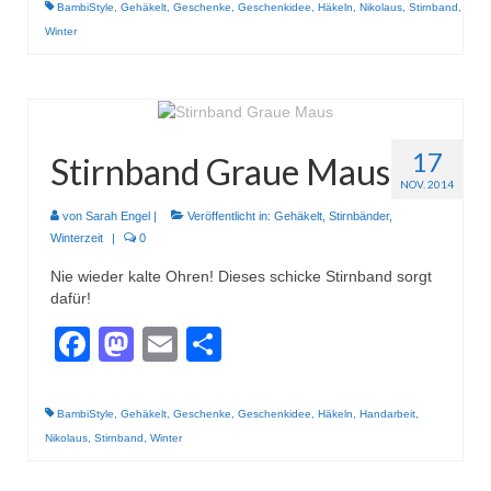
BambiStyle
,
Gehäkelt
,
Geschenke
,
Geschenkidee
,
Häkeln
,
Nikolaus
,
Stirnband
,
Winter
17
Stirnband Graue Maus
NOV. 2014
von
Sarah Engel
|
Veröffentlicht in:
Gehäkelt
,
Stirnbänder
,
Winterzeit
|
0
Nie wieder kalte Ohren! Dieses schicke Stirnband sorgt
dafür!
Facebook
Mastodon
Email
Teilen
BambiStyle
,
Gehäkelt
,
Geschenke
,
Geschenkidee
,
Häkeln
,
Handarbeit
,
Nikolaus
,
Stirnband
,
Winter