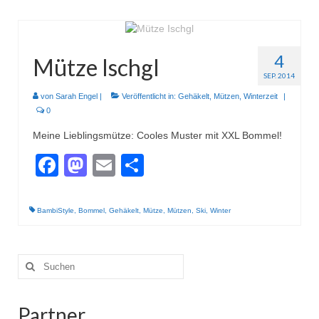
4
Mütze Ischgl
SEP. 2014
von
Sarah Engel
|
Veröffentlicht in:
Gehäkelt
,
Mützen
,
Winterzeit
|
0
Meine Lieblingsmütze: Cooles Muster mit XXL Bommel!
Facebook
Mastodon
Email
Teilen
BambiStyle
,
Bommel
,
Gehäkelt
,
Mütze
,
Mützen
,
Ski
,
Winter
Suche
nach:
Partner