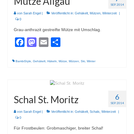
Mütze Allgäu
SEP. 2014
von
Sarah Engel
|
Veröffentlicht in:
Gehäkelt
,
Mützen
,
Winterzeit
|
0
Grau-anthrazit gestreifte Mütze mit Umschlag.
Facebook
Mastodon
Email
Teilen
BambiStyle
,
Gehäkelt
,
Häkeln
,
Mütze
,
Mützen
,
Ski
,
Winter
6
Schal St. Moritz
SEP. 2014
von
Sarah Engel
|
Veröffentlicht in:
Gehäkelt
,
Schals
,
Winterzeit
|
0
Für Frostbeulen: Grobmaschiger, breiter Schal!