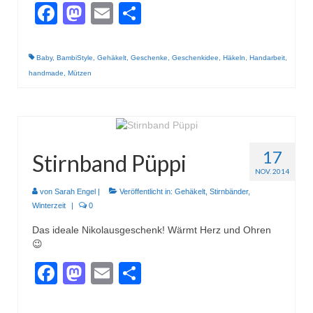
Gestrickt
Facebook
Mastodon
Email
Teilen
Baby
,
BambiStyle
,
Gehäkelt
,
Geschenke
,
Geschenkidee
,
Häkeln
,
Handarbeit
,
handmade
,
Mützen
17
Stirnband Püppi
NOV. 2014
von
Sarah Engel
|
Veröffentlicht in:
Gehäkelt
,
Stirnbänder
,
Winterzeit
|
0
Das ideale Nikolausgeschenk! Wärmt Herz und Ohren
😉
Facebook
Mastodon
Email
Teilen