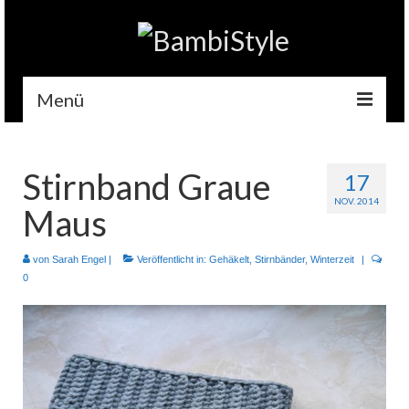
Menü
Home
Stirnband Graue
17
Gehäkelt
NOV. 2014
Maus
Accessoires
Handytaschen
von
Sarah Engel
|
Veröffentlicht in:
Gehäkelt
,
Stirnbänder
,
Winterzeit
|
0
Tempotaschen
Schlüsselwärmer
Kuscheltiere