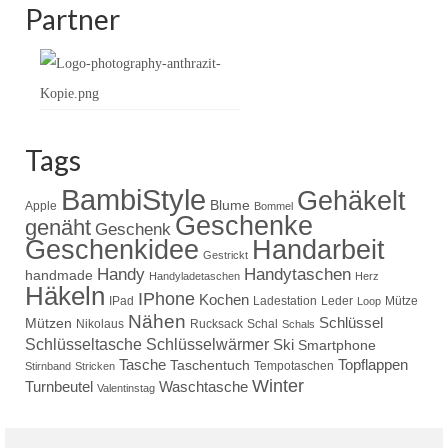
Partner
Tags
BambiStyle
Gehäkelt
Blume
Apple
Bommel
Geschenke
genäht
Geschenk
Handarbeit
Geschenkidee
Gestrickt
Handy
Handytaschen
handmade
Handyladetaschen
Herz
Häkeln
IPhone
Kochen
IPad
Ladestation
Leder
Mütze
Loop
Nähen
Schlüssel
Mützen
Nikolaus
Rucksack
Schal
Schals
Schlüsseltasche
Schlüsselwärmer
Ski
Smartphone
Tasche
Topflappen
Taschentuch
Tempotaschen
Stirnband
Stricken
Winter
Turnbeutel
Waschtasche
Valentinstag