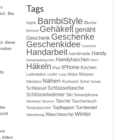
Tags
on
ch. Bei
BambiStyle
Blume
Apple
Gehäkelt
genäht
Bommel
Geschenke
Geschenk
ür diese
Geschenkidee
Gestrickt
reiber
Handarbeit
Handy
handmade
Handytaschen
Handyladetaschen
Herz
Häkeln
IPhone
Kochen
IPad
ht
Mützen
Ladestation
Leder
Mütze
Loop
Nähen
Nikolaus
Rucksack
Schal
Schals
Schlüsseltasche
Schlüssel
Schlüsselwärmer
Ski
Smartphone
Tasche
Taschentuch
Stirnband
Stricken
der
Topflappen
Turnbeutel
Tempotaschen
nicht
Winter
Waschtasche
Valentinstag
ere
 bitten