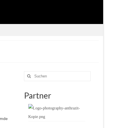
Suche
nach:
Partner
remde