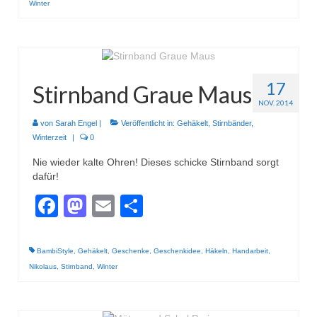
Gestrickt
Winter
17
Stirnband Graue Maus
NOV. 2014
von
Sarah Engel
|
Veröffentlicht in:
Gehäkelt
,
Stirnbänder
,
Winterzeit
|
0
Nie wieder kalte Ohren! Dieses schicke Stirnband sorgt
dafür!
Facebook
Mastodon
Email
Teilen
BambiStyle
,
Gehäkelt
,
Geschenke
,
Geschenkidee
,
Häkeln
,
Handarbeit
,
Nikolaus
,
Stirnband
,
Winter