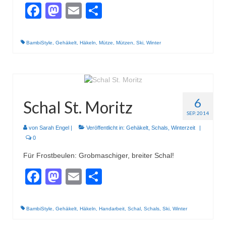
Facebook
Mastodon
Email
Teilen
BambiStyle
,
Gehäkelt
,
Häkeln
,
Mütze
,
Mützen
,
Ski
,
Winter
6
Schal St. Moritz
SEP. 2014
von
Sarah Engel
|
Veröffentlicht in:
Gehäkelt
,
Schals
,
Winterzeit
|
0
Für Frostbeulen: Grobmaschiger, breiter Schal!
Facebook
Mastodon
Email
Teilen
BambiStyle
,
Gehäkelt
,
Häkeln
,
Handarbeit
,
Schal
,
Schals
,
Ski
,
Winter