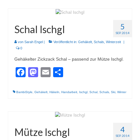
5
Schal Ischgl
SEP. 2014
von
Sarah Engel
|
Veröffentlicht in:
Gehäkelt
,
Schals
,
Winterzeit
|
0
Gehäkelter Zickzack Schal – passend zur Mütze Ischgl.
Facebook
Mastodon
Email
Teilen
BambiStyle
,
Gehäkelt
,
Häkeln
,
Handarbeit
,
Ischgl
,
Schal
,
Schals
,
Ski
,
Winter
4
Mütze Ischgl
SEP. 2014