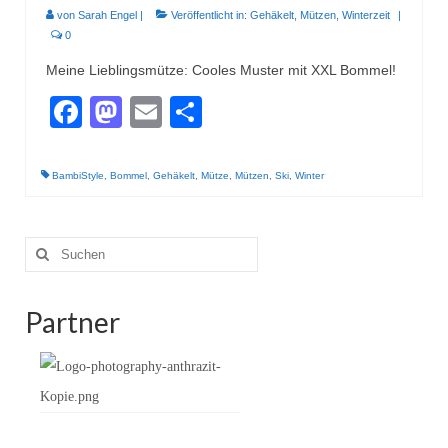
von
Sarah Engel
|
Veröffentlicht in:
Gehäkelt
,
Mützen
,
Winterzeit
|
0
Meine Lieblingsmütze: Cooles Muster mit XXL Bommel!
Facebook
Mastodon
Email
Teilen
BambiStyle
,
Bommel
,
Gehäkelt
,
Mütze
,
Mützen
,
Ski
,
Winter
Suche
nach:
Partner