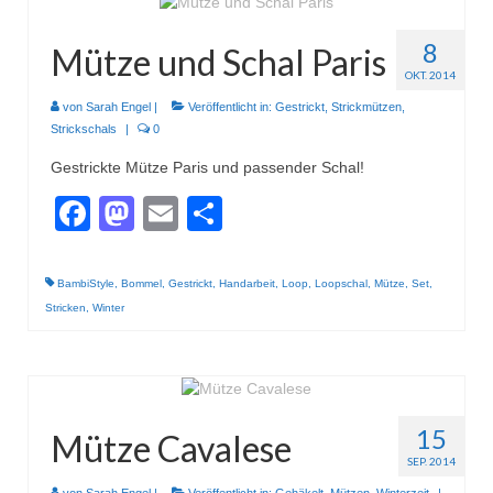
8
Mütze und Schal Paris
OKT. 2014
von
Sarah Engel
|
Veröffentlicht in:
Gestrickt
,
Strickmützen
,
Strickschals
|
0
Gestrickte Mütze Paris und passender Schal!
Facebook
Mastodon
Email
Teilen
BambiStyle
,
Bommel
,
Gestrickt
,
Handarbeit
,
Loop
,
Loopschal
,
Mütze
,
Set
,
Stricken
,
Winter
15
Mütze Cavalese
SEP. 2014