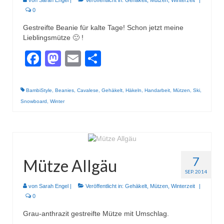
von
Sarah Engel
|
Veröffentlicht in:
Gehäkelt
,
Mützen
,
Winterzeit
|
0
Gestreifte Beanie für kalte Tage! Schon jetzt meine
Lieblingsmütze 🙂 !
Facebook
Mastodon
Email
Teilen
BambiStyle
,
Beanies
,
Cavalese
,
Gehäkelt
,
Häkeln
,
Handarbeit
,
Mützen
,
Ski
,
Snowboard
,
Winter
7
Mütze Allgäu
SEP. 2014
von
Sarah Engel
|
Veröffentlicht in:
Gehäkelt
,
Mützen
,
Winterzeit
|
0
Grau-anthrazit gestreifte Mütze mit Umschlag.