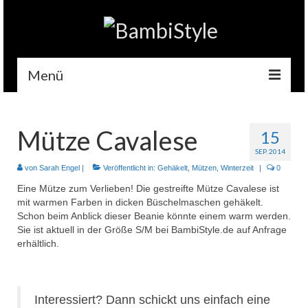
Menü
Home
Mütze Cavalese
15
Gehäkelt
SEP. 2014
Accessoires
von
Sarah Engel
|
Veröffentlicht in:
Gehäkelt
,
Mützen
,
Winterzeit
|
0
Eine Mütze zum Verlieben! Die gestreifte Mütze Cavalese ist
Handytaschen
mit warmen Farben in dicken Büschelmaschen gehäkelt.
Schon beim Anblick dieser Beanie könnte einem warm werden.
Tempotaschen
Sie ist aktuell in der Größe S/M bei BambiStyle.de auf Anfrage
erhältlich.
Schlüsselwärmer
Kuscheltiere
Interessiert? Dann schickt uns einfach eine