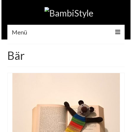
Menü
Home
Bär
Gehäkelt
Accessoires
Handytaschen
Tempotaschen
Schlüsselwärmer
Kuscheltiere