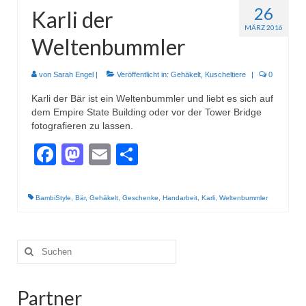
26
Karli der
MÄRZ 2016
Weltenbummler
von
Sarah Engel
|
Veröffentlicht in:
Gehäkelt
,
Kuscheltiere
|
0
Karli der Bär ist ein Weltenbummler und liebt es sich auf
dem Empire State Building oder vor der Tower Bridge
fotografieren zu lassen.
Facebook
Mastodon
Email
Teilen
BambiStyle
,
Bär
,
Gehäkelt
,
Geschenke
,
Handarbeit
,
Karli
,
Weltenbummler
Suche
nach:
Partner