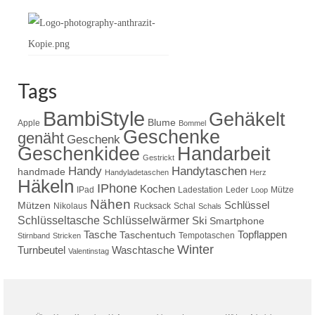
Tags
BambiStyle
Gehäkelt
Blume
Apple
Bommel
Geschenke
genäht
Geschenk
Handarbeit
Geschenkidee
Gestrickt
Handy
Handytaschen
handmade
Handyladetaschen
Herz
Häkeln
IPhone
Kochen
IPad
Ladestation
Leder
Mütze
Loop
Nähen
Schlüssel
Mützen
Nikolaus
Rucksack
Schal
Schals
Schlüsseltasche
Schlüsselwärmer
Ski
Smartphone
Tasche
Topflappen
Taschentuch
Tempotaschen
Stirnband
Stricken
Winter
Turnbeutel
Waschtasche
Valentinstag