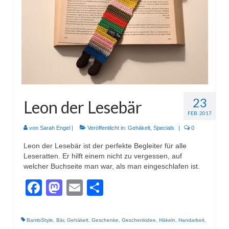
Wohnen & Kochen
Topflappen
Winterzeit
Schals
Mützen
23
Leon der Lesebär
Stirnbänder
FEB. 2017
Specials
von
Sarah Engel
|
Veröffentlicht in:
Gehäkelt
,
Specials
|
0
Leon der Lesebär ist der perfekte Begleiter für alle
Genäht
Leseratten. Er hilft einem nicht zu vergessen, auf
welcher Buchseite man war, als man eingeschlafen ist.
Waschtaschen
Facebook
Mastodon
Email
Teilen
Turnbeutel
Sonstiges
BambiStyle
,
Bär
,
Gehäkelt
,
Geschenke
,
Geschenkidee
,
Häkeln
,
Handarbeit
,