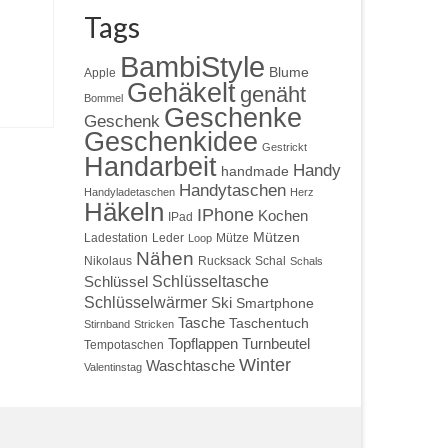
Tags
BambiStyle
Blume
Apple
Gehäkelt
genäht
Bommel
Geschenke
Geschenk
Geschenkidee
Gestrickt
Handarbeit
Handy
handmade
Handytaschen
Handyladetaschen
Herz
Häkeln
IPhone
Kochen
IPad
Mützen
Ladestation
Leder
Mütze
Loop
Nähen
Nikolaus
Rucksack
Schal
Schals
Schlüsseltasche
Schlüssel
Schlüsselwärmer
Ski
Smartphone
Tasche
Taschentuch
Stirnband
Stricken
Topflappen
Turnbeutel
Tempotaschen
Winter
Waschtasche
Valentinstag