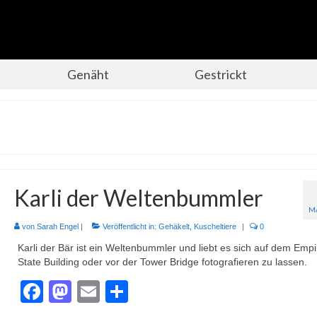
Genäht
Gestrickt
Karli der Weltenbummler
M
von
Sarah Engel
|
Veröffentlicht in:
Gehäkelt
,
Kuscheltiere
|
0
Karli der Bär ist ein Weltenbummler und liebt es sich auf dem Empi
State Building oder vor der Tower Bridge fotografieren zu lassen.
Facebook
Mastodon
Email
Teilen