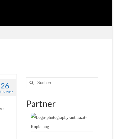
Suche
26
nach:
ÄRZ 2016
Partner
re