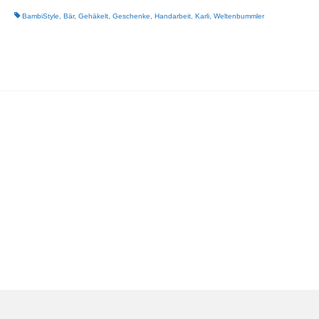
BambiStyle
,
Bär
,
Gehäkelt
,
Geschenke
,
Handarbeit
,
Karli
,
Weltenbummler