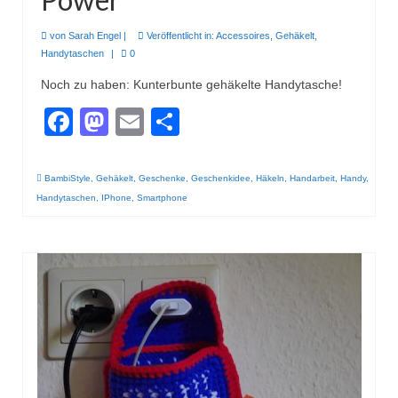
von
Sarah Engel
|
Veröffentlicht in:
Accessoires
,
Gehäkelt
,
Handytaschen
|
0
Noch zu haben: Kunterbunte gehäkelte Handytasche!
Facebook
Mastodon
Email
Teilen
BambiStyle
,
Gehäkelt
,
Geschenke
,
Geschenkidee
,
Häkeln
,
Handarbeit
,
Handy
,
Handytaschen
,
IPhone
,
Smartphone