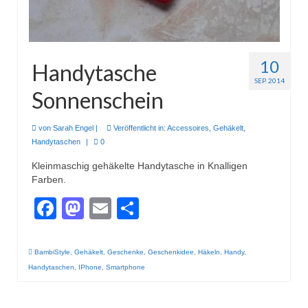
10
Handytasche
SEP. 2014
Sonnenschein
von
Sarah Engel
|
Veröffentlicht in:
Accessoires
,
Gehäkelt
,
Handytaschen
|
0
Kleinmaschig gehäkelte Handytasche in Knalligen
Farben.
Facebook
Mastodon
Email
Teilen
BambiStyle
,
Gehäkelt
,
Geschenke
,
Geschenkidee
,
Häkeln
,
Handy
,
Handytaschen
,
IPhone
,
Smartphone