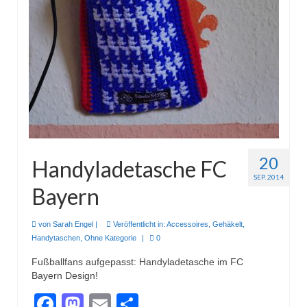
20
Handyladetasche FC
SEP. 2014
Bayern
von
Sarah Engel
|
Veröffentlicht in:
Accessoires
,
Gehäkelt
,
Handytaschen
,
Ohne Kategorie
|
0
Fußballfans aufgepasst: Handyladetasche im FC
Bayern Design!
Facebook
Mastodon
Email
Teilen