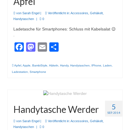
Apfel
von
Sarah Engel
|
Veröffentlicht in:
Accessoires
,
Gehäkelt
,
Handytaschen
|
0
Ladetasche für Smartphones: Schluss mit Kabelsalat 😉
.
Facebook
Mastodon
Email
Teilen
Apfel
,
Apple
,
BambiStyle
,
Häkeln
,
Handy
,
Handytaschen
,
IPhone
,
Laden
,
Ladestation
,
Smartphone
5
Handytasche Werder
SEP. 2014
von
Sarah Engel
|
Veröffentlicht in:
Accessoires
,
Gehäkelt
,
Handytaschen
|
0