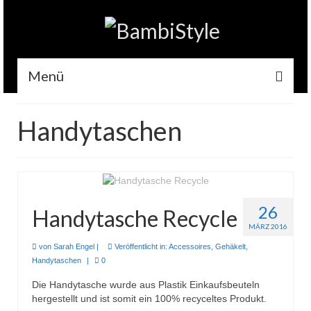
Menü
Home
Handytaschen
Gehäkelt
Accessoires
Handytaschen
26
Handytasche Recycle
Tempotaschen
MÄRZ 2016
von
Sarah Engel
|
Veröffentlicht in:
Accessoires
,
Gehäkelt
,
Schlüsselwärmer
Handytaschen
|
0
Kuscheltiere
Die Handytasche wurde aus Plastik Einkaufsbeuteln
hergestellt und ist somit ein 100% recyceltes Produkt.