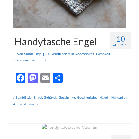
Gestrickt
10
Handytasche Engel
AUG. 2015
von
Sarah Engel
|
Veröffentlicht in:
Accessoires
,
Gehäkelt
,
Handytaschen
|
0
Facebook
Mastodon
Email
Teilen
BambiStyle
,
Engel
,
Gehäkelt
,
Geschenke
,
Geschenkidee
,
Häkeln
,
Handarbeit
,
Handy
,
Handytaschen