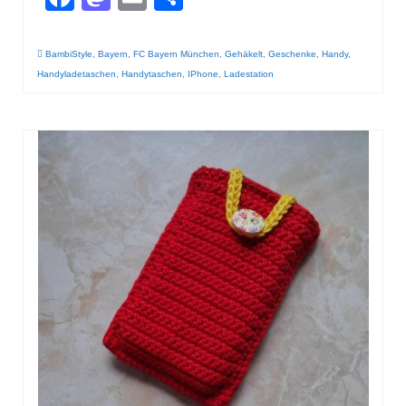
BambiStyle
,
Bayern
,
FC Bayern München
,
Gehäkelt
,
Geschenke
,
Handy
,
Handyladetaschen
,
Handytaschen
,
IPhone
,
Ladestation