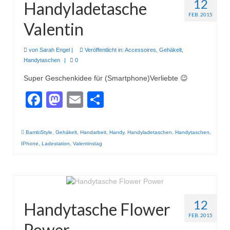
12
Handyladetasche
FEB. 2015
Valentin
von
Sarah Engel
|
Veröffentlicht in:
Accessoires
,
Gehäkelt
,
Handytaschen
|
0
Super Geschenkidee für (Smartphone)Verliebte 😉
Facebook
Mastodon
Email
Teilen
BambiStyle
,
Gehäkelt
,
Handarbeit
,
Handy
,
Handyladetaschen
,
Handytaschen
,
IPhone
,
Ladestation
,
Valentinstag
12
Handytasche Flower
FEB. 2015
Power