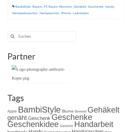
Gestrickt
BambiStyle
,
Bayern
,
FC Bayern München
,
Gehäkelt
,
Geschenke
,
Handy
,
Handyladetaschen
,
Handytaschen
,
IPhone
,
Ladestation
Suche
nach:
Partner
Tags
BambiStyle
Gehäkelt
Blume
Apple
Bommel
Geschenke
genäht
Geschenk
Handarbeit
Geschenkidee
Gestrickt
Handy
Handytaschen
handmade