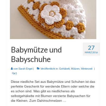
Wohnen & Kochen
Topflappen
Winterzeit
Schals
Mützen
27
Babymütze und
Stirnbänder
MÄRZ 2016
Babyschuhe
Specials
Genäht
von
Sarah Engel
|
Veröffentlicht in:
Gehäkelt
,
Mützen
,
Winterzeit
|
0
Waschtaschen
Diese niedliche Set aus Babymütze und Schuhen ist das
perfekte Geschenk für werdende Eltern oder welche die
Turnbeutel
es schon sind. Was gibt es niedlicheres als
selbstgehäkelte mit Blumen verzierte Babysachen für
Sonstiges
die Kleinen. Zum Dahinschmelzen …