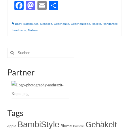
Gestrickt
Facebook
Mastodon
Email
Teilen
Baby
,
BambiStyle
,
Gehäkelt
,
Geschenke
,
Geschenkidee
,
Häkeln
,
Handarbeit
,
handmade
,
Mützen
Suche
nach:
Partner
Tags
BambiStyle
Gehäkelt
Blume
Apple
Bommel