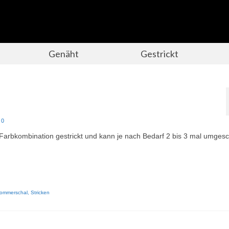
Genäht
Gestrickt
0
Farbkombination gestrickt und kann je nach Bedarf 2 bis 3 mal umges
ommerschal
,
Stricken