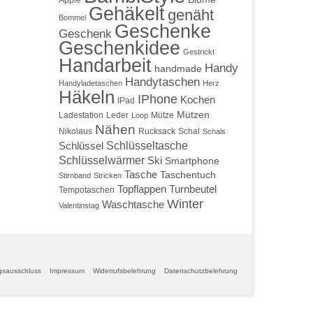
Apple
Gehäkelt
genäht
Bommel
Geschenke
Geschenk
Geschenkidee
Gestrickt
Handarbeit
Handy
handmade
Handytaschen
Handyladetaschen
Herz
Häkeln
IPhone
Kochen
IPad
Mützen
Ladestation
Leder
Mütze
Loop
Nähen
Nikolaus
Rucksack
Schal
Schals
Schlüsseltasche
Schlüssel
Schlüsselwärmer
Ski
Smartphone
Tasche
Taschentuch
Stirnband
Stricken
Topflappen
Turnbeutel
Tempotaschen
Winter
Waschtasche
Valentinstag
gsausschluss
Impressum
Widerrufsbelehrung
Datenschutzbelehrung