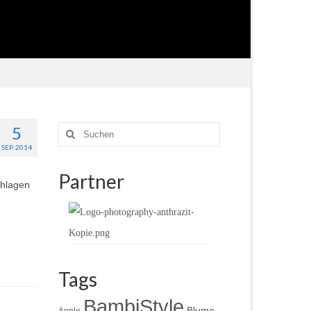
5
Suche
nach:
SEP. 2014
Partner
chlagen
Tags
BambiStyle
Blume