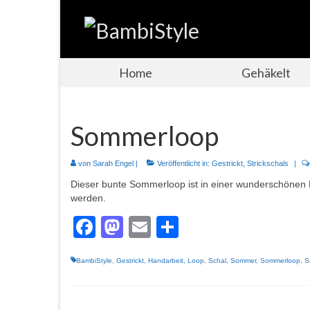
Home
Gehäkelt
Sommerloop
von
Sarah Engel
|
Veröffentlicht in:
Gestrickt
,
Strickschals
|
Dieser bunte Sommerloop ist in einer wunderschönen 
werden.
Facebook
Mastodon
Email
Teilen
BambiStyle
,
Gestrickt
,
Handarbeit
,
Loop
,
Schal
,
Sommer
,
Sommerloop
,
S