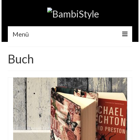
Menü
Home
Buch
Gehäkelt
Accessoires
Handytaschen
Tempotaschen
Schlüsselwärmer
Kuscheltiere