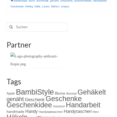
Gestrickt
BambiStyle
,
Buch
,
Buchhülle
,
genäht
,
Geschenk
,
Geschenkidee
,
Handarbeit
,
handmade
,
Hobby
,
Hülle
,
Lesen
,
Nähen
,
unique
Suche
nach:
Partner
Tags
BambiStyle
Gehäkelt
Blume
Apple
Bommel
Geschenke
genäht
Geschenk
Handarbeit
Geschenkidee
Gestrickt
Handy
Handytaschen
handmade
Handyladetaschen
Herz