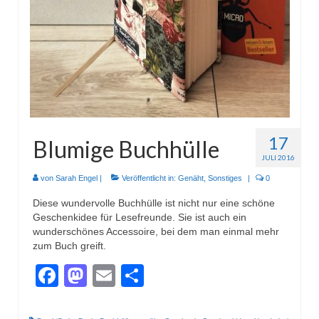
Wohnen & Kochen
Topflappen
Winterzeit
Schals
Mützen
17
Blumige Buchhülle
Stirnbänder
JULI 2016
Specials
von
Sarah Engel
|
Veröffentlicht in:
Genäht
,
Sonstiges
|
0
Diese wundervolle Buchhülle ist nicht nur eine schöne
Genäht
Geschenkidee für Lesefreunde. Sie ist auch ein
wunderschönes Accessoire, bei dem man einmal mehr
Waschtaschen
zum Buch greift.
Turnbeutel
Facebook
Mastodon
Email
Teilen
Sonstiges