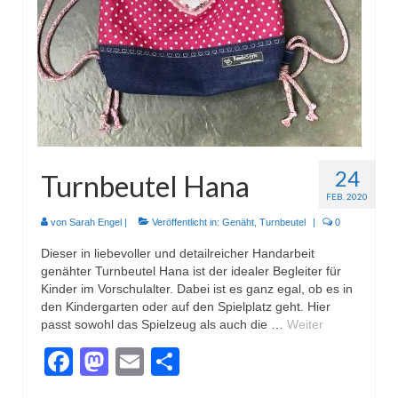
Wohnen & Kochen
Topflappen
Winterzeit
Schals
Mützen
24
Turnbeutel Hana
Stirnbänder
FEB. 2020
Specials
von
Sarah Engel
|
Veröffentlicht in:
Genäht
,
Turnbeutel
|
0
Dieser in liebevoller und detailreicher Handarbeit
Genäht
genähter Turnbeutel Hana ist der idealer Begleiter für
Kinder im Vorschulalter. Dabei ist es ganz egal, ob es in
Waschtaschen
den Kindergarten oder auf den Spielplatz geht. Hier
passt sowohl das Spielzeug als auch die …
Weiter
Turnbeutel
Facebook
Mastodon
Email
Teilen
Sonstiges