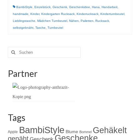
Gestrickt
BambiStyle
,
Einzelstück
,
Geschenk
,
Geschenkidee
,
Hana
,
Handarbeit
,
handmade
,
Kinder
,
Kindergarten Rucksack
,
Kinderrucksack
,
Kinderturnbeutel
,
Lieblingstasche
,
Mädchen Turnbeutel
,
Nähen
,
Pailetten
,
Rucksack
,
selbstgebnäht
,
Tasche
,
Turnbeutel
Suche
nach:
Partner
Tags
BambiStyle
Gehäkelt
Blume
Apple
Bommel
Geschenke
genäht
Geschenk