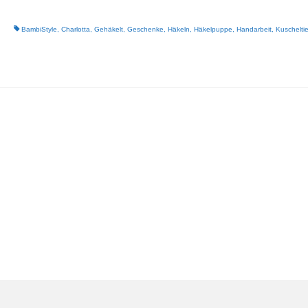
BambiStyle
,
Charlotta
,
Gehäkelt
,
Geschenke
,
Häkeln
,
Häkelpuppe
,
Handarbeit
,
Kuschelti