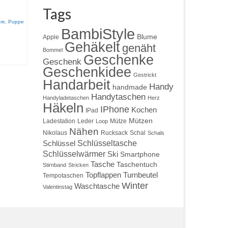
Tags
ere
,
Puppe
BambiStyle
Blume
Apple
Gehäkelt
genäht
Bommel
Geschenke
Geschenk
Geschenkidee
Gestrickt
Handarbeit
Handy
handmade
Handytaschen
Handyladetaschen
Herz
Häkeln
IPhone
Kochen
IPad
Mützen
Ladestation
Leder
Mütze
Loop
Nähen
Nikolaus
Rucksack
Schal
Schals
Schlüsseltasche
Schlüssel
Schlüsselwärmer
Ski
Smartphone
Tasche
Taschentuch
Stirnband
Stricken
Topflappen
Turnbeutel
Tempotaschen
Winter
Waschtasche
Valentinstag