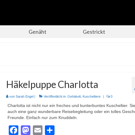
Genäht
Gestrickt
Häkelpuppe Charlotta
von
Sarah Engel
|
Veröffentlicht in:
Gehäkelt
,
Kuscheltiere
|
0
Charlotta ist nicht nur ein freches und kunterbuntes Kuscheltier. Sie
auch eine ganz wunderbare Reisebegleitung oder ein tolles Gesch
Freunde. Einfach nur zum Knuddeln.
Facebook
Mastodon
Email
Teilen