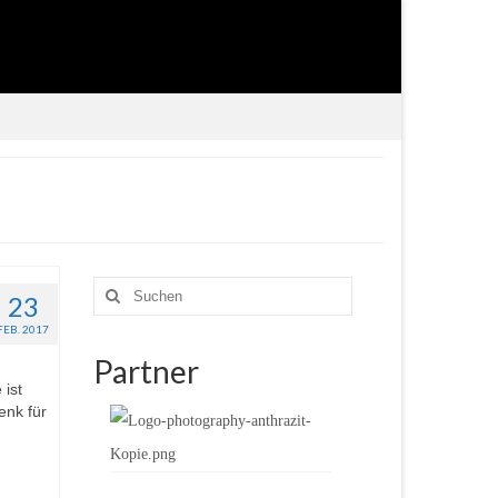
Suche
23
nach:
FEB. 2017
Partner
 ist
enk für