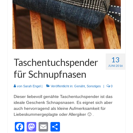
Wohnen & Kochen
Topflappen
Winterzeit
Schals
Mützen
13
Taschentuchspender
Stirnbänder
JUNI 2016
für Schnupfnasen
Specials
Genäht
von
Sarah Engel
|
Veröffentlicht in:
Genäht
,
Sonstiges
|
0
Dieser liebevoll genähte Taschentuchspender ist das
Waschtaschen
ideale Geschenk Schnapsnasen. Es eignet sich aber
auch hervorragend als kleine Aufmerksamkeit für
Turnbeutel
Liebeskummergeplagte oder Allergiker 🙂 .
Sonstiges
Facebook
Mastodon
Email
Teilen