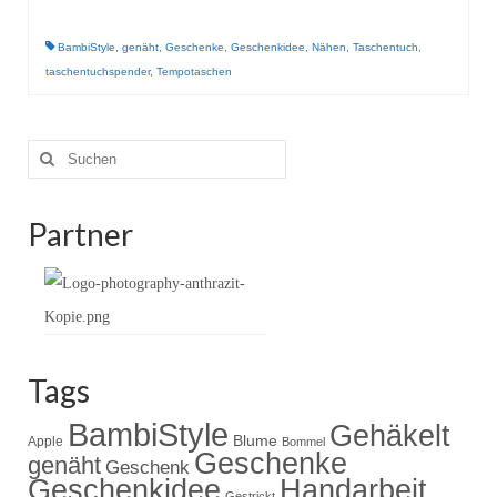
Gestrickt
BambiStyle
,
genäht
,
Geschenke
,
Geschenkidee
,
Nähen
,
Taschentuch
,
taschentuchspender
,
Tempotaschen
Suche
nach:
Partner
Tags
BambiStyle
Gehäkelt
Blume
Apple
Bommel
Geschenke
genäht
Geschenk
Handarbeit
Geschenkidee
Gestrickt