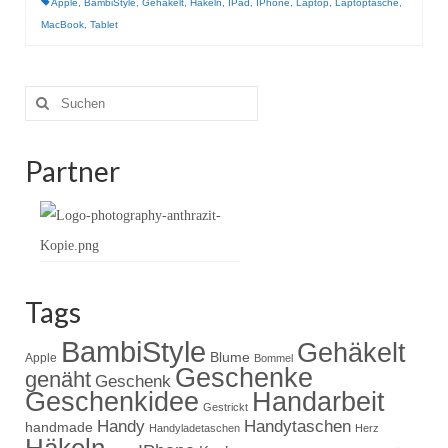
Gestrickt
Apple
,
BambiStyle
,
Gehäkelt
,
Häkeln
,
IPad
,
IPhone
,
Laptop
,
Laptoptasche
,
MacBook
,
Tablet
Suche
nach:
Partner
Tags
BambiStyle
Gehäkelt
Blume
Apple
Bommel
Geschenke
genäht
Geschenk
Handarbeit
Geschenkidee
Gestrickt
Handy
Handytaschen
handmade
Handyladetaschen
Herz