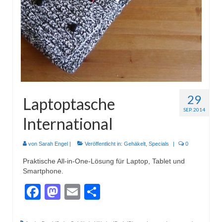
Wohnen & Kochen
Topflappen
Winterzeit
Schals
Mützen
29
Laptoptasche
Stirnbänder
SEP. 2014
International
Specials
Genäht
von
Sarah Engel
|
Veröffentlicht in:
Gehäkelt
,
Specials
|
0
Praktische All-in-One-Lösung für Laptop, Tablet und
Waschtaschen
Smartphone.
Turnbeutel
Facebook
Mastodon
Email
Teilen
Sonstiges