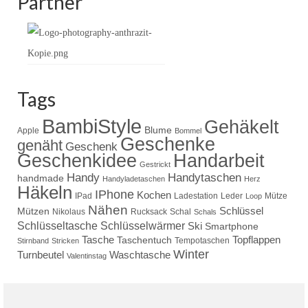
Partner
Tags
BambiStyle
Gehäkelt
Blume
Apple
Bommel
Geschenke
genäht
Geschenk
Handarbeit
Geschenkidee
Gestrickt
Handy
Handytaschen
handmade
Handyladetaschen
Herz
Häkeln
IPhone
Kochen
IPad
Ladestation
Leder
Mütze
Loop
Nähen
Schlüssel
Mützen
Nikolaus
Rucksack
Schal
Schals
Schlüsseltasche
Schlüsselwärmer
Ski
Smartphone
Tasche
Topflappen
Taschentuch
Tempotaschen
Stirnband
Stricken
Winter
Turnbeutel
Waschtasche
Valentinstag