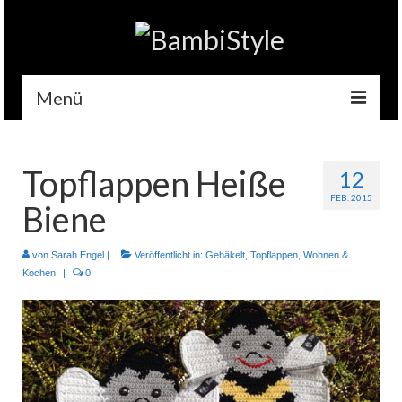
Menü
Home
Topflappen Heiße
12
Gehäkelt
FEB. 2015
Biene
Accessoires
Handytaschen
von
Sarah Engel
|
Veröffentlicht in:
Gehäkelt
,
Topflappen
,
Wohnen &
Kochen
|
0
Tempotaschen
Schlüsselwärmer
Kuscheltiere