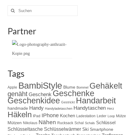
Wohnen & Kochen
Suche
Topflappen
nach:
Winterzeit
Partner
Schals
Mützen
Stirnbänder
Tags
Specials
BambiStyle
Gehäkelt
Genäht
Blume
Apple
Bommel
Geschenke
genäht
Geschenk
Handarbeit
Geschenkidee
Waschtaschen
Gestrickt
Handy
Handytaschen
handmade
Handyladetaschen
Herz
Turnbeutel
Häkeln
IPhone
Kochen
IPad
Ladestation
Leder
Mütze
Loop
Nähen
Schlüssel
Mützen
Nikolaus
Rucksack
Schal
Schals
Sonstiges
Schlüsseltasche
Schlüsselwärmer
Ski
Smartphone