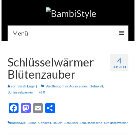
Menü
Home
Schlüsselwärmer
4
Gehäkelt
SEP. 2014
Blütenzauber
Accessoires
Handytaschen
von
Sarah Engel
|
Veröffentlicht in:
Accessoires
,
Gehäkelt
,
Schlüsselwärmer
|
0
Tempotaschen
Facebook
Mastodon
Email
Teilen
Schlüsselwärmer
BambiStyle
,
Blume
,
Gehäkelt
,
Häkeln
,
Schlüssel
,
Schlüsseltasche
,
Schlüsselwärmer
Kuscheltiere