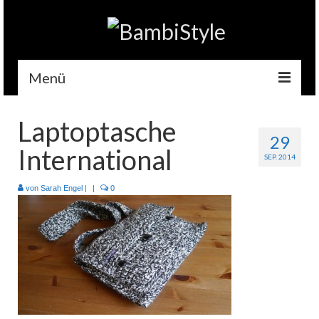
Menü
Home
Laptoptasche
29
Gehäkelt
International
SEP. 2014
Accessoires
von
Sarah Engel
|
|
0
Handytaschen
Tempotaschen
Schlüsselwärmer
Kuscheltiere