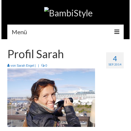
Menü
Home
Profil Sarah
4
Gehäkelt
SEP. 2014
von
Sarah Engel
|
|
0
Accessoires
Handytaschen
Tempotaschen
Schlüsselwärmer
Kuscheltiere