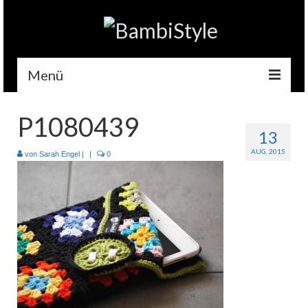
Menü
Home
P1080439
13
Gehäkelt
AUG. 2015
von
Sarah Engel
|
|
0
Accessoires
Handytaschen
Tempotaschen
Schlüsselwärmer
Kuscheltiere