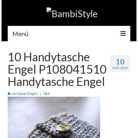
Menü
Home
10 Handytasche
10
Gehäkelt
Engel P108041510
AUG. 2015
Accessoires
Handytasche Engel
Handytaschen
von
Sarah Engel
|
|
0
Tempotaschen
Schlüsselwärmer
Kuscheltiere