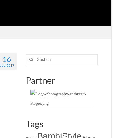
16
Suche
nach:
JULI 2017
Partner
Tags
BambiStyle
Blume