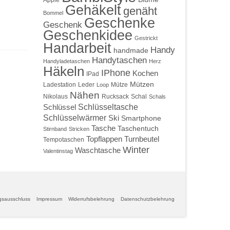
Apple
Gehäkelt
genäht
Bommel
Geschenke
Geschenk
Geschenkidee
Gestrickt
Handarbeit
Handy
handmade
Handytaschen
Handyladetaschen
Herz
Häkeln
IPhone
Kochen
IPad
Mützen
Ladestation
Leder
Mütze
Loop
Nähen
Nikolaus
Rucksack
Schal
Schals
Schlüsseltasche
Schlüssel
Schlüsselwärmer
Ski
Smartphone
Tasche
Taschentuch
Stirnband
Stricken
Topflappen
Turnbeutel
Tempotaschen
Winter
Waschtasche
Valentinstag
gsausschluss
Impressum
Widerrufsbelehrung
Datenschutzbelehrung