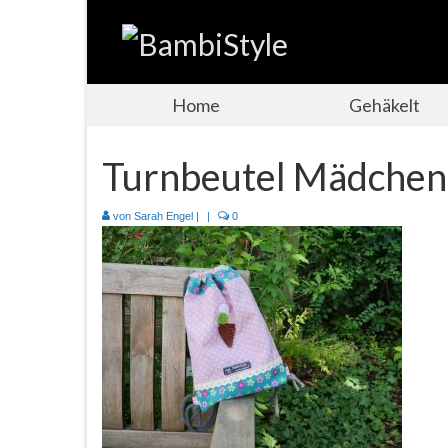
Home
Gehäkelt
Turnbeutel Mädchen
von
Sarah Engel
|
|
0