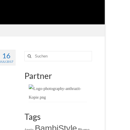
16
Suche
nach:
JULI 2017
Partner
Tags
BambiStyle
Blume