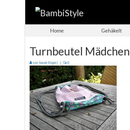
Home
Gehäkelt
Turnbeutel Mädchen 
von
Sarah Engel
|
|
0