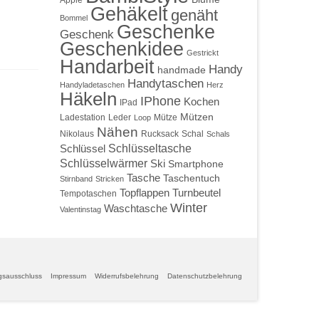
Apple
Gehäkelt
genäht
Bommel
Geschenke
Geschenk
Geschenkidee
Gestrickt
Handarbeit
Handy
handmade
Handytaschen
Handyladetaschen
Herz
Häkeln
IPhone
Kochen
IPad
Mützen
Ladestation
Leder
Mütze
Loop
Nähen
Nikolaus
Rucksack
Schal
Schals
Schlüsseltasche
Schlüssel
Schlüsselwärmer
Ski
Smartphone
Tasche
Taschentuch
Stirnband
Stricken
Topflappen
Turnbeutel
Tempotaschen
Winter
Waschtasche
Valentinstag
gsausschluss
Impressum
Widerrufsbelehrung
Datenschutzbelehrung